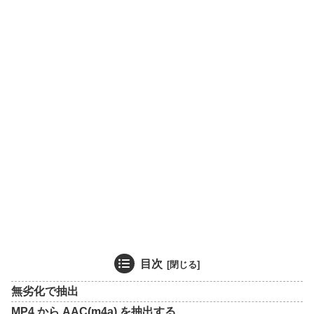
目次
無劣化で抽出
MP4 から AAC(m4a) を抽出する