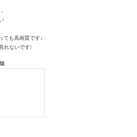
 。
い
とっても高画質です↓
見れないです）
v版