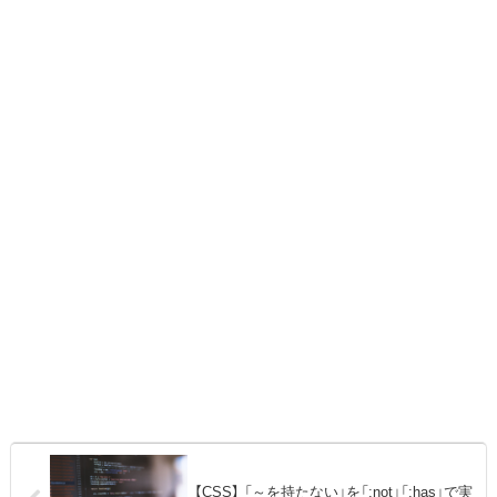
【CSS】 「～を持たない」を「:not」「:has」で実