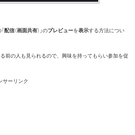
「
配信
（
画面共有
）」の
プレビュー
を
表示
する方法につい
する前の人も見られるので、興味を持ってもらい参加を促
ンサーリンク