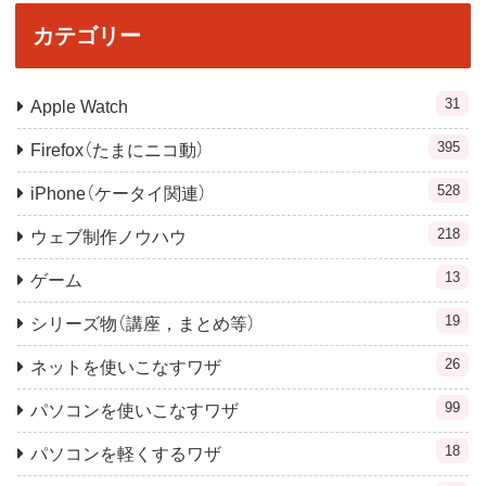
カテゴリー
31
Apple Watch
395
Firefox（たまにニコ動）
528
iPhone（ケータイ関連）
218
ウェブ制作ノウハウ
13
ゲーム
19
シリーズ物（講座，まとめ等）
26
ネットを使いこなすワザ
99
パソコンを使いこなすワザ
18
パソコンを軽くするワザ