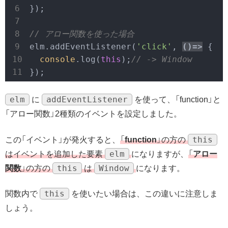
});

// アロー関数を使った場合
elm.addEventListener(
'click'
, 
()=>
 {

console
.log(
this
);
// -> Window
});
elm
addEventListener
に
を使って、「function」と
「アロー関数」2種類のイベントを設定しました。
this
この「イベント」が発火すると、
「
function
」の方の
elm
はイベントを追加した要素
になりますが、
「
アロー
this
Window
関数
」の方の
は
になります。
this
関数内で
を使いたい場合は、この違いに注意しま
しょう。