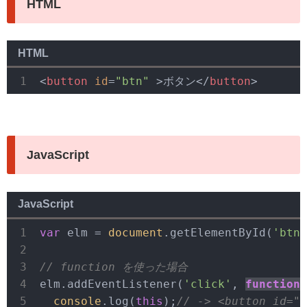
HTML
HTML
<
button
id
=
"btn"
 >
ボタン
</
button
>
JavaScript
JavaScript
var
 elm = 
document
.getElementById(
'btn'
// function を使った場合
elm.addEventListener(
'click'
, 
function
(
console
.log(
this
);
// -> <button id="b