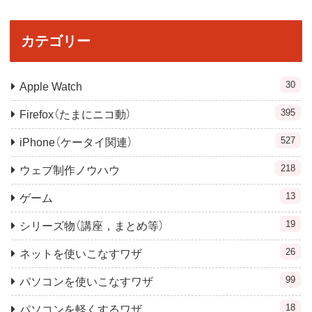
カテゴリー
30
Apple Watch
395
Firefox（たまにニコ動）
527
iPhone（ケータイ関連）
218
ウェブ制作ノウハウ
13
ゲーム
19
シリーズ物（講座，まとめ等）
26
ネットを使いこなすワザ
99
パソコンを使いこなすワザ
18
パソコンを軽くするワザ