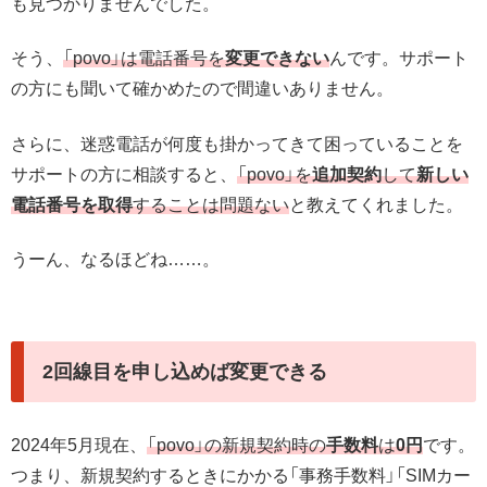
も見つかりませんでした。
そう、
「povo」は電話番号を
変更できない
んです。サポート
の方にも聞いて確かめたので間違いありません。
さらに、迷惑電話が何度も掛かってきて困っていることを
サポートの方に相談すると、
「povo」を
追加契約
して
新しい
電話番号を取得
することは問題ない
と教えてくれました。
うーん、なるほどね……。
2回線目を申し込めば変更できる
2024年5月現在、
「povo」の新規契約時の
手数料
は
0円
です。
つまり、新規契約するときにかかる「事務手数料」「SIMカー