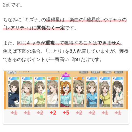
2pt です。
ちなみに「キズナ」の
獲得量は、楽曲の「難易度」やキャラの
「レアリティ」に
関係なく一定
です。
また、
同じキャラが
重複
して獲得することは
できません
。
例えば下図の場合、「ことり」を8人配置していますが、獲得
できるのはポイントが一番高い「2pt」だけです。