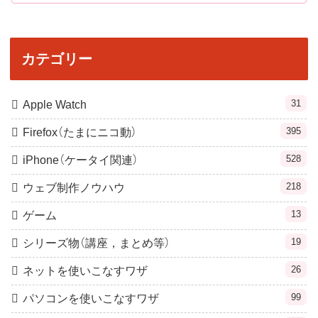
カテゴリー
31
Apple Watch
395
Firefox（たまにニコ動）
528
iPhone（ケータイ関連）
218
ウェブ制作ノウハウ
13
ゲーム
19
シリーズ物（講座，まとめ等）
26
ネットを使いこなすワザ
99
パソコンを使いこなすワザ