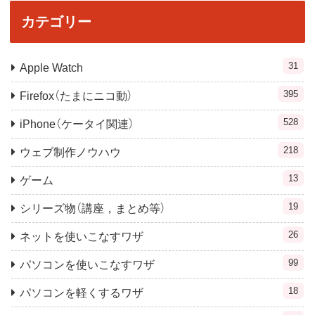
カテゴリー
31
Apple Watch
395
Firefox（たまにニコ動）
528
iPhone（ケータイ関連）
218
ウェブ制作ノウハウ
13
ゲーム
19
シリーズ物（講座，まとめ等）
26
ネットを使いこなすワザ
99
パソコンを使いこなすワザ
18
パソコンを軽くするワザ