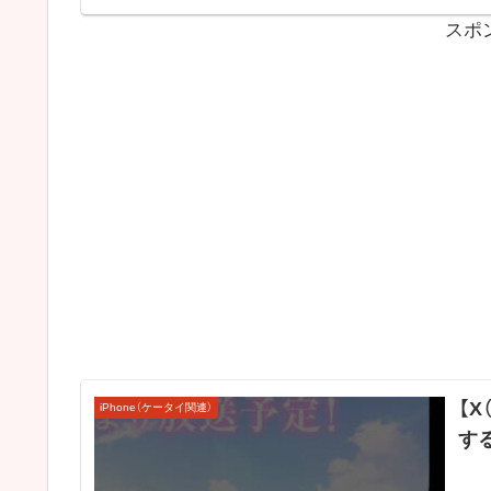
スポ
【X
iPhone（ケータイ関連）
す