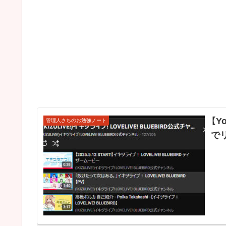
【Y
管理人さちのお勉強ノート
で