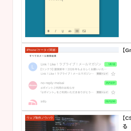
【G
iPhone（ケータイ関連）
【C
ウェブ制作ノウハウ
る