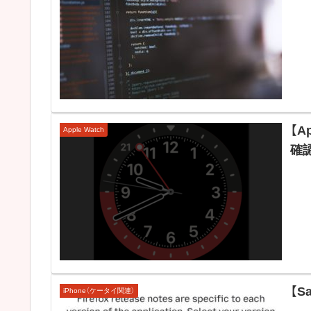
【A
Apple Watch
確
【S
iPhone（ケータイ関連）