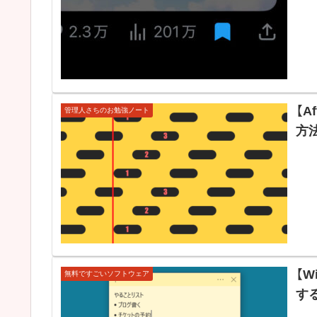
【A
管理人さちのお勉強ノート
方
【W
無料ですごいソフトウェア
する