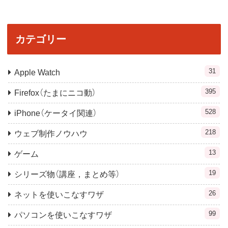
カテゴリー
31
Apple Watch
395
Firefox（たまにニコ動）
528
iPhone（ケータイ関連）
218
ウェブ制作ノウハウ
13
ゲーム
19
シリーズ物（講座，まとめ等）
26
ネットを使いこなすワザ
99
パソコンを使いこなすワザ