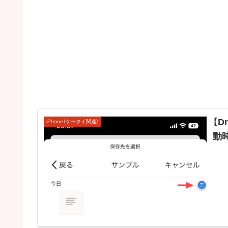
【D
iPhone（ケータイ関連）
動