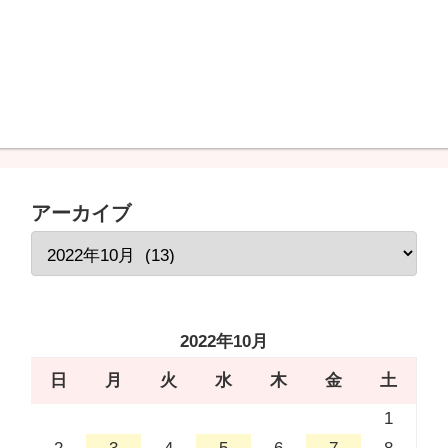
アーカイブ
2022年10月
日
月
火
水
木
金
土
1