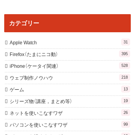
カテゴリー
31
Apple Watch
395
Firefox（たまにニコ動）
528
iPhone（ケータイ関連）
218
ウェブ制作ノウハウ
13
ゲーム
19
シリーズ物（講座，まとめ等）
26
ネットを使いこなすワザ
99
パソコンを使いこなすワザ