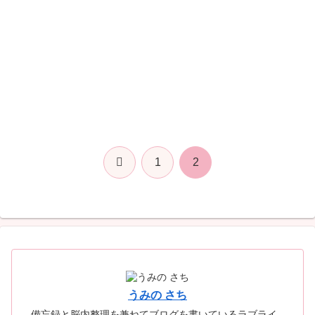
前
1
2
へ
うみの さち
備忘録と脳内整理を兼ねてブログを書いているラブライ