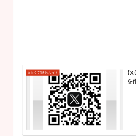
【X
面白くて便利なサイト
を