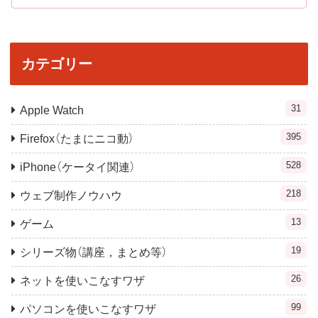
カテゴリー
31
Apple Watch
395
Firefox（たまにニコ動）
528
iPhone（ケータイ関連）
218
ウェブ制作ノウハウ
13
ゲーム
19
シリーズ物（講座，まとめ等）
26
ネットを使いこなすワザ
99
パソコンを使いこなすワザ