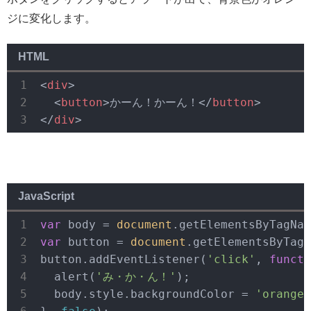
ジに変化します。
HTML
<
div
>
<
button
>
かーん！かーん！
</
button
>
</
div
>
JavaScript
var
 body = 
document
.getElementsByTagNam
var
 button = 
document
.getElementsByTagN
button.addEventListener(
'click'
, 
functi
  alert(
'み・か・ん！'
);

  body.style.backgroundColor = 
'orange'