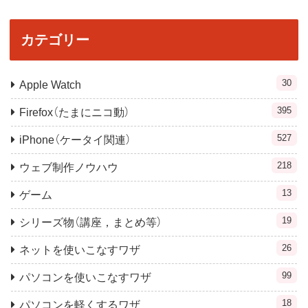
カテゴリー
30
Apple Watch
395
Firefox（たまにニコ動）
527
iPhone（ケータイ関連）
218
ウェブ制作ノウハウ
13
ゲーム
19
シリーズ物（講座，まとめ等）
26
ネットを使いこなすワザ
99
パソコンを使いこなすワザ
18
パソコンを軽くするワザ