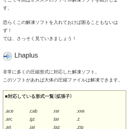
す。
恐らくこの解凍ソフトを入れておけば困ることもないは
ず！
では、さっそく見ていきましょう！
Lhaplus
非常に多くの圧縮形式に対応した解凍ソフト。
このソフトがあれば大体の圧縮ファイルは解凍できます。
■対応している形式一覧（拡張子）
.ace
.cab
.rar
.xxe
.arc
.gz
.tar
.z
.arj
.jar
.taz
.zip