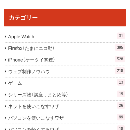
カテゴリー
31
Apple Watch
395
Firefox（たまにニコ動）
528
iPhone（ケータイ関連）
218
ウェブ制作ノウハウ
13
ゲーム
19
シリーズ物（講座，まとめ等）
26
ネットを使いこなすワザ
99
パソコンを使いこなすワザ
18
パソコンを軽くするワザ