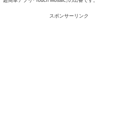
超簡単アプリ「Touch Mosaic」の出番です。
スポンサーリンク