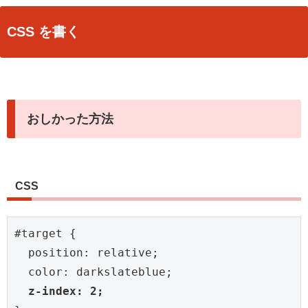
CSS を書く
おしかった方法
CSS
#target {

  position: relative;

  color: darkslateblue;

z-index: 2;