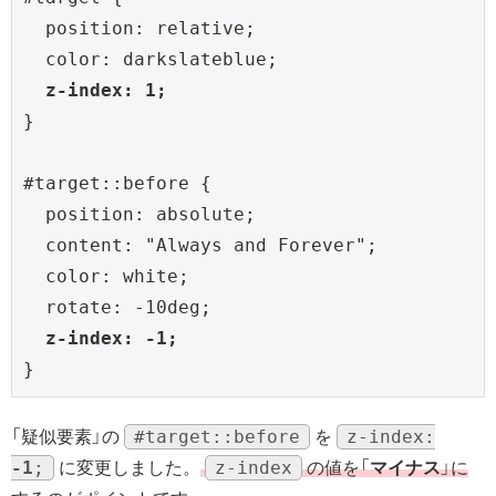
  position: relative;

  color: darkslateblue;

z-index: 1;
}

#target::before {

  position: absolute;

  content: "Always and Forever";

  color: white;

  rotate: -10deg;

z-index: -1;
}
#target::before
z-index:
「疑似要素」の
を
-1
;
z-index
に変更しました。
の値を「
マイナス
」に