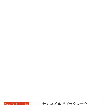
サムネイルでブックマーク
Firefox（たまにニコ動）