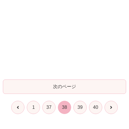
次のページ
前
次
1
37
38
39
40
へ
へ