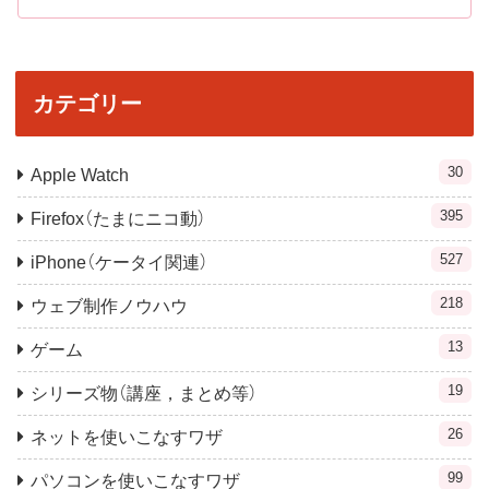
カテゴリー
30
Apple Watch
395
Firefox（たまにニコ動）
527
iPhone（ケータイ関連）
218
ウェブ制作ノウハウ
13
ゲーム
19
シリーズ物（講座，まとめ等）
26
ネットを使いこなすワザ
99
パソコンを使いこなすワザ