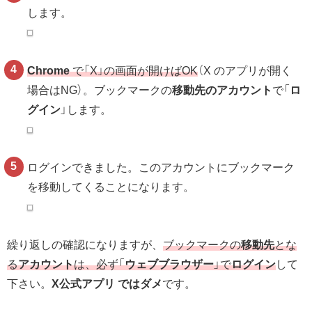
します。
Chrome
で「X」の画面が開けばOK
（X のアプリが開く
場合はNG）。ブックマークの
移動先のアカウント
で「
ロ
グイン
」します。
ログインできました。このアカウントにブックマーク
を移動してくることになります。
繰り返しの確認になりますが、
ブックマークの
移動先
とな
る
アカウント
は、必ず「
ウェブブラウザー
」で
ログイン
して
下さい。
X公式アプリ ではダメ
です。