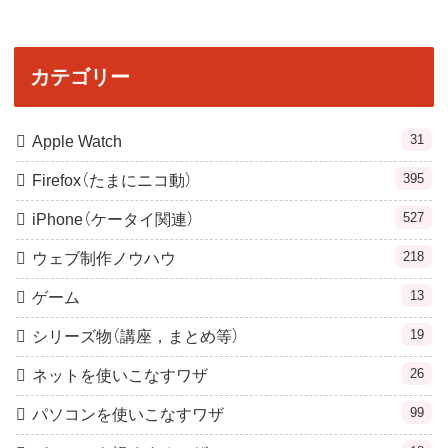
カテゴリー
31
Apple Watch
395
Firefox（たまにニコ動）
527
iPhone（ケータイ関連）
218
ウェブ制作ノウハウ
13
ゲーム
19
シリーズ物（講座，まとめ等）
26
ネットを使いこなすワザ
99
パソコンを使いこなすワザ