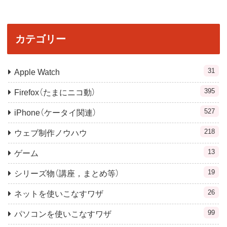
カテゴリー
31
Apple Watch
395
Firefox（たまにニコ動）
527
iPhone（ケータイ関連）
218
ウェブ制作ノウハウ
13
ゲーム
19
シリーズ物（講座，まとめ等）
26
ネットを使いこなすワザ
99
パソコンを使いこなすワザ