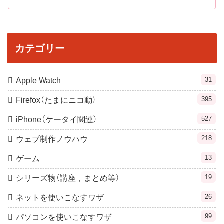
カテゴリー
31
Apple Watch
395
Firefox（たまにニコ動）
527
iPhone（ケータイ関連）
218
ウェブ制作ノウハウ
13
ゲーム
19
シリーズ物（講座，まとめ等）
26
ネットを使いこなすワザ
99
パソコンを使いこなすワザ