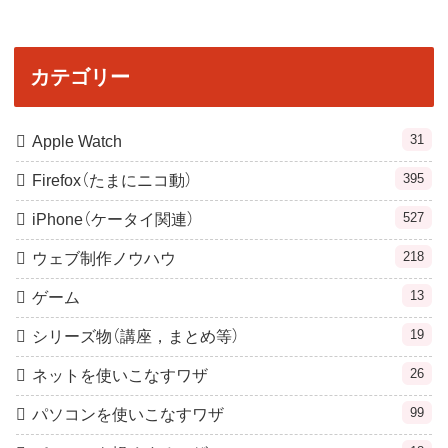
カテゴリー
31
Apple Watch
395
Firefox（たまにニコ動）
527
iPhone（ケータイ関連）
218
ウェブ制作ノウハウ
13
ゲーム
19
シリーズ物（講座，まとめ等）
26
ネットを使いこなすワザ
99
パソコンを使いこなすワザ