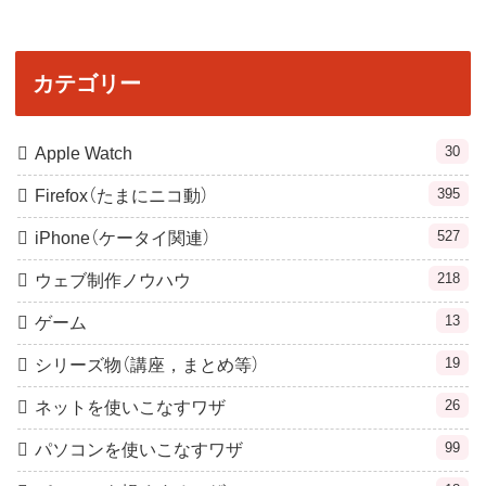
カテゴリー
30
Apple Watch
395
Firefox（たまにニコ動）
527
iPhone（ケータイ関連）
218
ウェブ制作ノウハウ
13
ゲーム
19
シリーズ物（講座，まとめ等）
26
ネットを使いこなすワザ
99
パソコンを使いこなすワザ