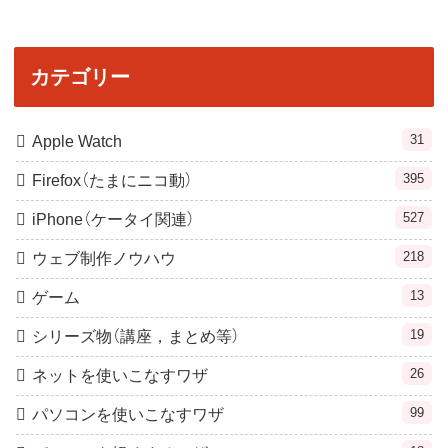
カテゴリー
31
Apple Watch
395
Firefox（たまにニコ動）
527
iPhone（ケータイ関連）
218
ウェブ制作ノウハウ
13
ゲーム
19
シリーズ物（講座，まとめ等）
26
ネットを使いこなすワザ
99
パソコンを使いこなすワザ