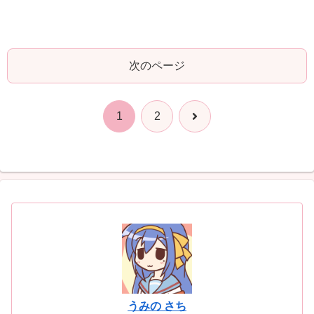
次のページ
次
1
2
へ
うみの さち