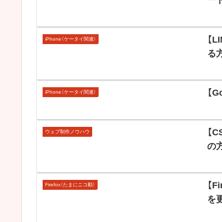
ー
【
iPhone（ケータイ関連）
る
【G
iPhone（ケータイ関連）
【
ウェブ制作ノウハウ
の
【F
Firefox（たまにニコ動）
を