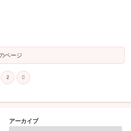
のページ
次
2
へ
アーカイブ