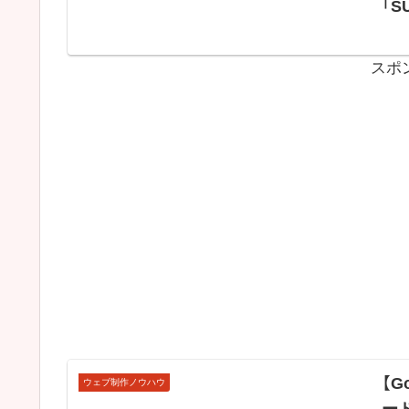
「S
スポ
【G
ウェブ制作ノウハウ