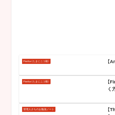
【A
Firefox（たまにニコ動）
【F
Firefox（たまにニコ動）
く
【T
管理人さちのお勉強ノート