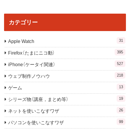
カテゴリー
31
Apple Watch
395
Firefox（たまにニコ動）
527
iPhone（ケータイ関連）
218
ウェブ制作ノウハウ
13
ゲーム
19
シリーズ物（講座，まとめ等）
26
ネットを使いこなすワザ
99
パソコンを使いこなすワザ