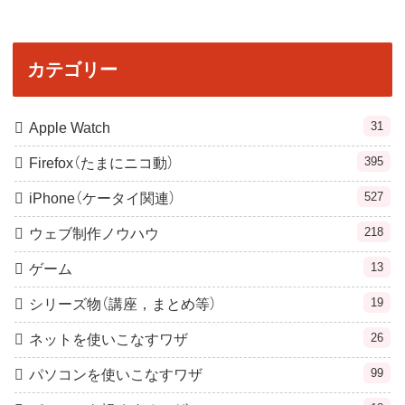
カテゴリー
31
Apple Watch
395
Firefox（たまにニコ動）
527
iPhone（ケータイ関連）
218
ウェブ制作ノウハウ
13
ゲーム
19
シリーズ物（講座，まとめ等）
26
ネットを使いこなすワザ
99
パソコンを使いこなすワザ