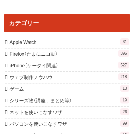
カテゴリー
31
Apple Watch
395
Firefox（たまにニコ動）
527
iPhone（ケータイ関連）
218
ウェブ制作ノウハウ
13
ゲーム
19
シリーズ物（講座，まとめ等）
26
ネットを使いこなすワザ
99
パソコンを使いこなすワザ