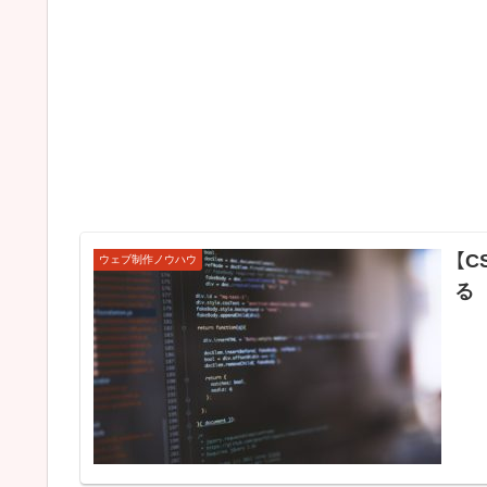
【C
ウェブ制作ノウハウ
る