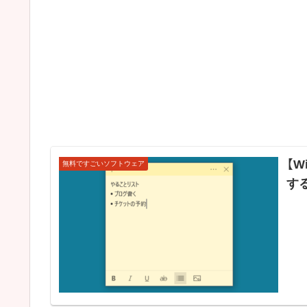
【W
無料ですごいソフトウェア
する