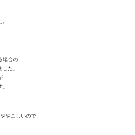
た。
する場合の
ました。
が
す。
しややこしいので