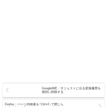
GoogleIME：サジェストに出る変換履歴を
個別に削除する
Firefox：ページ内検索を「Ctrl+F」で閉じら