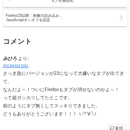
ョンを無効化
Firefox23以降：画像の読み込み，
JavaScriptオンオフを設定
コメント
みひろ
より:
2013年8月10日
さっき急にバージョンが23になって大嫌いなタブが出てき
て、
なんだよ～！ついにFirefoxもタブが消せないのかよ～！
って超ガッカリしてたとこです。
前のようにタブ無くしてスッキリできました。
どうもありがとうございます！！！ヽ（*´∀`）ﾉ
返信