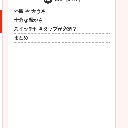
外観 や 大きさ
十分な温かさ
スイッチ付きタップが必須？
まとめ