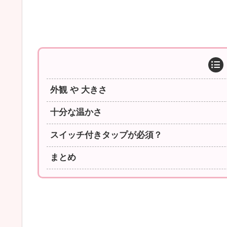
外観 や 大きさ
十分な温かさ
スイッチ付きタップが必須？
まとめ