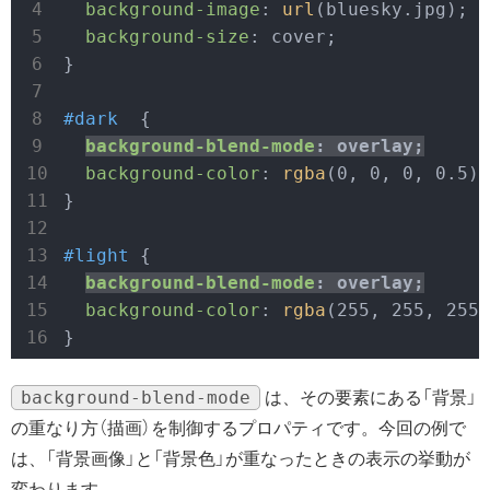
background-image
: 
url
(bluesky.jpg);

background-size
: cover;

}

#dark
  {

background-blend-mode
background-color
: 
rgba
(0, 0, 0, 0.5);
}

#light
 {

background-blend-mode
: overlay;
background-color
: 
rgba
(255, 255, 255,
}
background-blend-mode
は、その要素にある「背景」
の重なり方（描画）を制御するプロパティです。今回の例で
は、「背景画像」と「背景色」が重なったときの表示の挙動が
変わります。