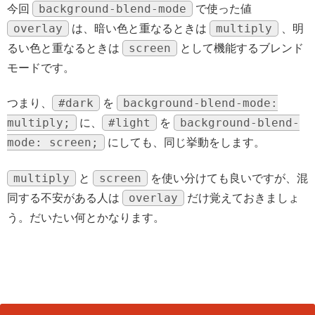
background-blend-mode
今回
で使った値
overlay
multiply
は、暗い色と重なるときは
、明
screen
るい色と重なるときは
として機能するブレンド
モードです。
#dark
background-blend-mode:
つまり、
を
multiply;
#light
background-blend-
に、
を
mode: screen;
にしても、同じ挙動をします。
multiply
screen
と
を使い分けても良いですが、混
overlay
同する不安がある人は
だけ覚えておきましょ
う。だいたい何とかなります。