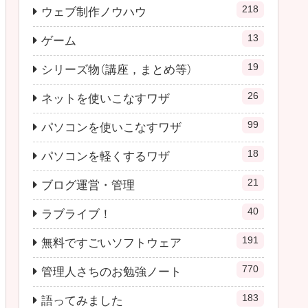
218
ウェブ制作ノウハウ
13
ゲーム
19
シリーズ物（講座，まとめ等）
26
ネットを使いこなすワザ
99
パソコンを使いこなすワザ
18
パソコンを軽くするワザ
21
ブログ運営・管理
40
ラブライブ！
191
無料ですごいソフトウェア
770
管理人さちのお勉強ノート
183
語ってみました