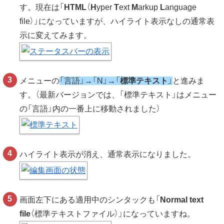
す。現在は「
HTML
（
H
yper
T
ext
M
arkup
L
anguage
file）」になっていますが、ハイライト表示なしの通常表
示に変えてみます。
メニューの
「言語」→「N」→「
標準テキスト
」
と進みま
す。（最新バージョンでは、「標準テキスト」はメニュー
の「言語」内の一番上に移動されました）
ハイライト表示が消え、通常表示になりました。
画面左下にある適用中のシンタックも「
Normal text
file
（標準テキストファイル）」になっていますね。