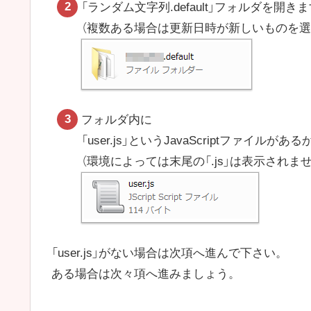
「ランダム文字列.default」フォルダを開き
（複数ある場合は更新日時が新しいものを選
フォルダ内に
「user.js」というJavaScriptファイルが
（環境によっては末尾の「.js」は表示されませ
「user.js」がない場合は次項へ進んで下さい。
ある場合は次々項へ進みましょう。