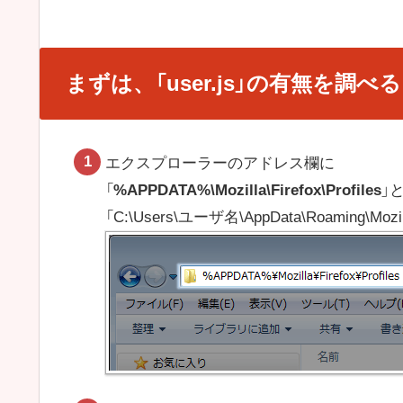
まずは、「user.js」の有無を調べる
エクスプローラーのアドレス欄に
「
%APPDATA%\Mozilla\Firefox\Profiles
」
「C:\Users\ユーザ名\AppData\Roaming\Moz