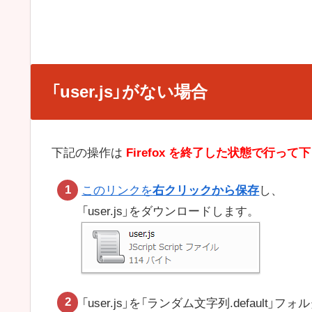
「user.js」がない場合
下記の操作は
Firefox を終了した状態で行って
このリンクを
右クリックから保存
し、
「user.js」をダウンロードします。
「user.js」を「ランダム文字列.default」