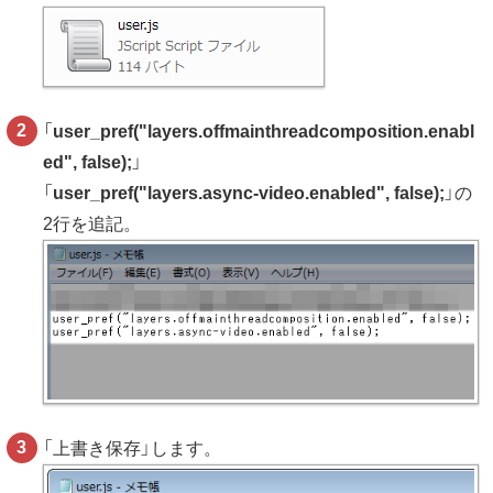
「
user_pref("layers.offmainthreadcomposition.enabl
ed", false);
」
「
user_pref("layers.async-video.enabled", false);
」の
2行を追記。
「上書き保存」します。