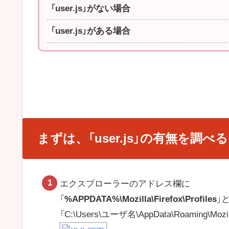
「user.js」がない場合
「user.js」がある場合
まずは、「user.js」の有無を調べる
エクスプローラーのアドレス欄に
「
%APPDATA%\Mozilla\Firefox\Profiles
」
「C:\Users\ユーザ名\AppData\Roaming\Moz