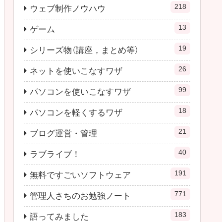
218
ウェブ制作ノウハウ
13
ゲーム
19
シリーズ物（講座，まとめ等）
26
ネットを使いこなすワザ
99
パソコンを使いこなすワザ
18
パソコンを軽くするワザ
21
ブログ運営・管理
40
ラブライブ！
191
無料ですごいソフトウェア
771
管理人さちのお勉強ノート
183
語ってみました