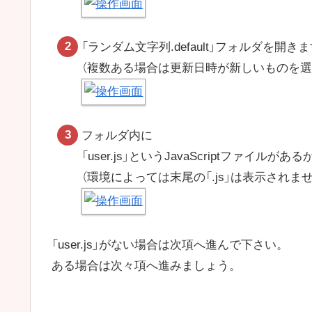
「ランダム文字列.default」フォルダを開き
（複数ある場合は更新日時が新しいものを選
フォルダ内に
「user.js」というJavaScriptファイルが
（環境によっては末尾の「.js」は表示されませ
「user.js」がない場合は次項へ進んで下さい。
ある場合は次々項へ進みましょう。