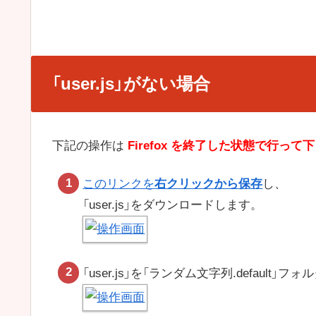
「user.js」がない場合
下記の操作は
Firefox を終了した状態で行って
このリンクを
右クリックから保存
し、
「user.js」をダウンロードします。
「user.js」を「ランダム文字列.default」