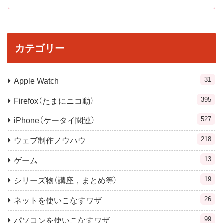
カテゴリー
31
Apple Watch
395
Firefox（たまにニコ動）
527
iPhone（ケータイ関連）
218
ウェブ制作ノウハウ
13
ゲーム
19
シリーズ物（講座，まとめ等）
26
ネットを使いこなすワザ
99
パソコンを使いこなすワザ