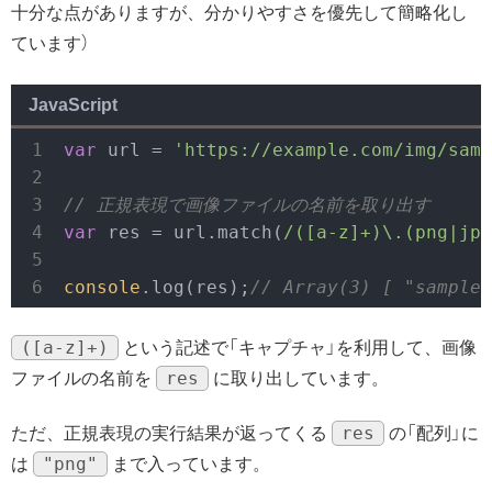
十分な点がありますが、分かりやすさを優先して簡略化し
ています）
JavaScript
var
 url = 
'https://example.com/img/samp
// 正規表現で画像ファイルの名前を取り出す
var
 res = url.match(
/([a-z]+)\.(png|jpg
console
.log(res);
// 
Array
(3)
[ 
"sample.
([a-z]+)
という記述で「キャプチャ」を利用して、画像
res
ファイルの名前を
に取り出しています。
res
ただ、正規表現の実行結果が返ってくる
の「配列」に
"png"
は
まで入っています。