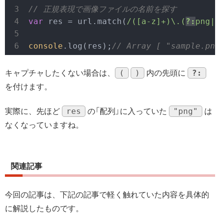
// 正規表現で画像ファイルの名前を探す
var
 res = url.match(
/([a-z]+)\.(
?:
png|j
console
.log(res);
// 
Array 
[ 
"sample.png
(
)
?:
キャプチャしたくない場合は、
内の先頭に
を付けます。
res
"png"
実際に、先ほど
の「配列」に入っていた
は
なくなっていますね。
関連記事
今回の記事は、下記の記事で軽く触れていた内容を具体的
に解説したものです。