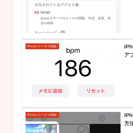
i
iPhone（ケータイ関連）
ア
i
iPhone（ケータイ関連）
方