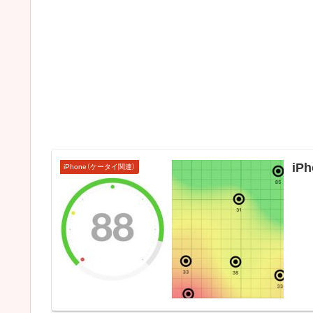
iP
iPhone（ケータイ関連）