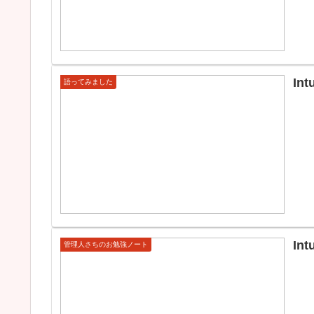
In
語ってみました
I
管理人さちのお勉強ノート