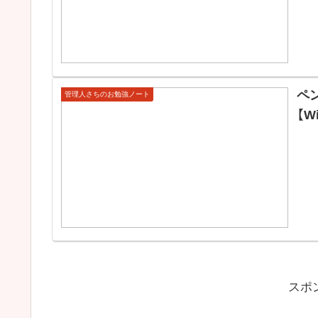
ペ
管理人さちのお勉強ノート
【W
スポ