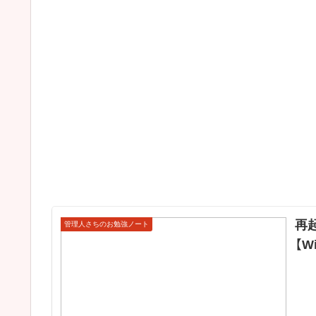
再
管理人さちのお勉強ノート
【W