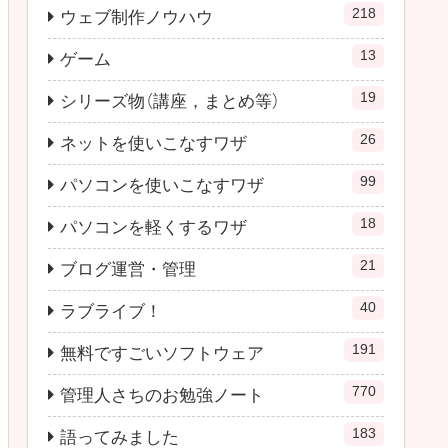
218
ウェブ制作ノウハウ
13
ゲーム
19
シリーズ物（講座，まとめ等）
26
ネットを使いこなすワザ
99
パソコンを使いこなすワザ
18
パソコンを軽くするワザ
21
ブログ運営・管理
40
ラブライブ！
191
無料ですごいソフトウェア
770
管理人さちのお勉強ノート
183
語ってみました